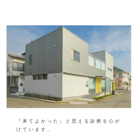
25
by
admin
『来てよかった』と思える診療を心が
けています。