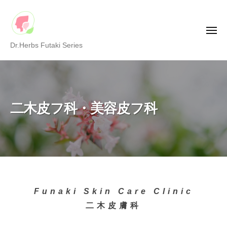
二
ー
コ
木
ン
皮
メ
テ
フ
ニ
二
Dr.Herbs Futaki Series
ュ
ン
科
ー
木
・
ツ
皮
美
へ
容
フ
ス
皮
科
キ
二木皮フ科・美容皮フ科
フ
・
ッ
科
美
プ
容
皮
フ
科
Home
Funaki Skin Care Clinic
二木皮膚科
2022-
10-